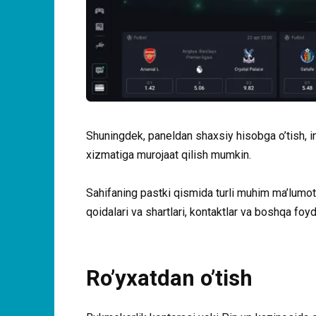
Shuningdek, paneldan shaxsiy hisobga o’tish, int
xizmatiga murojaat qilish mumkin.
Sahifaning pastki qismida turli muhim ma’lumot
qoidalari va shartlari, kontaktlar va boshqa foy
Ro’yxatdan o’tish