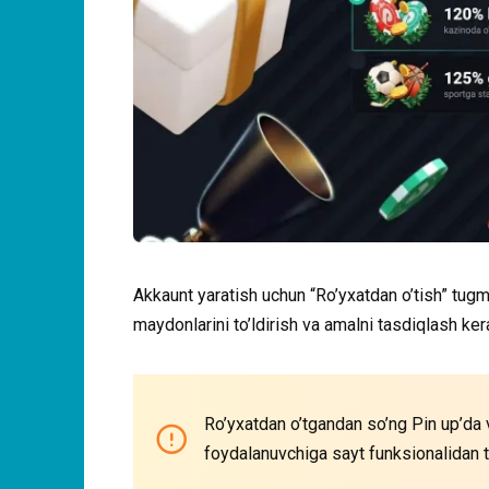
Akkaunt yaratish uchun “Ro’yxatdan o’tish” tugm
maydonlarini to’ldirish va amalni tasdiqlash ker
Ro’yxatdan o’tgandan so’ng Pin up’da ve
foydalanuvchiga sayt funksionalidan to