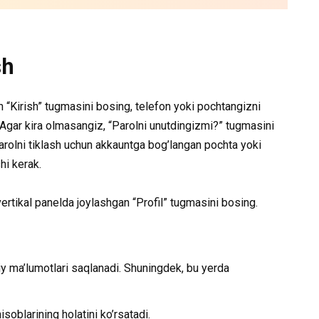
sh
 “Kirish” tugmasini bosing, telefon yoki pochtangizni
g. Agar kira olmasangiz, “Parolni unutdingizmi?” tugmasini
arolni tiklash uchun akkauntga bog’langan pochta yoki
hi kerak.
ertikal panelda joylashgan “Profil” tugmasini bosing.
y ma’lumotlari saqlanadi. Shuningdek, bu yerda
oblarining holatini ko’rsatadi.