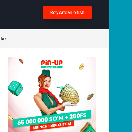
Ro'yxatdan o'tish
lar