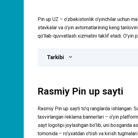
Pin up UZ – o’zbekistonlik o’yinchilar uchun m
stavkalar va o’yin avtomatlarining keng tanlovini
qo’llab-quvvatlash xizmatini taklif etadi. O’yin pl
Tarkibi
Rasmiy Pin up sayti
Rasmiy Pin up sayti to’q ranglarda ishlangan. Sa
tasvirlangan reklama bannerlari – o’yin platfor
sayt logotipi joylashgan bo’lib, uni bosganda as
tomonida – ro’yxatdan o’tish va kirish tugmalar