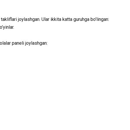
kliflari joylashgan. Ular ikkita katta guruhga bo’lingan:
’yinlar.
lalar paneli joylashgan: