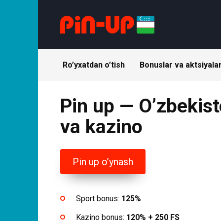
Перейти
к
содержанию
Ro’yxatdan o’tish
Bonuslar va aktsiyala
Pin up — O’zbekis
va kazino
Pin up o’ynash
Sport bonus:
125%
Kazino bonus:
120% + 250 FS