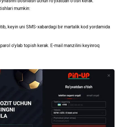
’ynashni boshlash uchun ro’yxatdan o’tish kerak.
’tishlari mumkin:
ritib, keyin uni SMS-xabardagi bir martalik kod yordamida
a parol o’ylab topish kerak. E-mail manzilini keyinroq