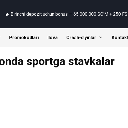
🔥 Birinchi depozit uchun bonus — 65 000 000 SO’M + 250 FS
r
Promokodlari
Ilova
Crash-o’yinlar
Kontakt
tonda sportga stavkalar